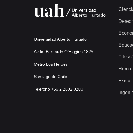
Cienci
Derec
Econo
Universidad Alberto Hurtado
Educa
Avda. Bernardo O’Higgins 1825
Filosof
Metro Los Héroes
Human
Santiago de Chile
Psicol
Teléfono +56 2 2692 0200
Ingeni