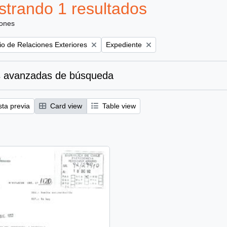
trando 1 resultados
iones
Remove filter:
rio de Relaciones Exteriores
Expediente
 avanzadas de búsqueda
sta previa
Card view
Table view