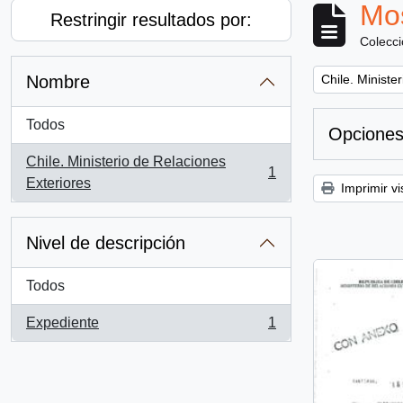
Mos
Restringir resultados por:
Colecc
Remove filter:
Nombre
Chile. Ministe
Todos
Opciones
Chile. Ministerio de Relaciones
1
, 1 resultados
Exteriores
Imprimir vi
Nivel de descripción
Todos
Expediente
1
, 1 resultados