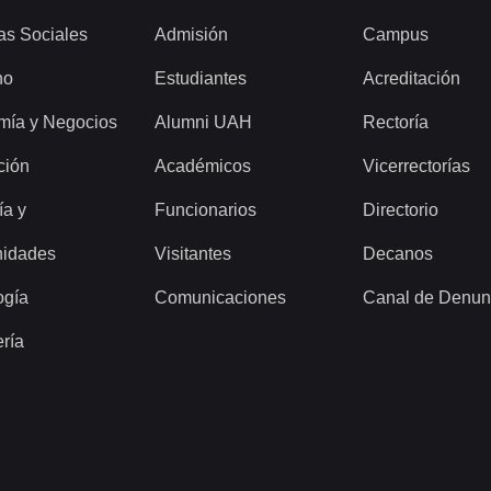
as Sociales
Admisión
Campus
ho
Estudiantes
Acreditación
mía y Negocios
Alumni UAH
Rectoría
ción
Académicos
Vicerrectorías
ía y
Funcionarios
Directorio
idades
Visitantes
Decanos
ogía
Comunicaciones
Canal de Denun
ería