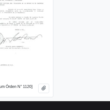
m Órden N° 1120]
Añadir al portapapeles