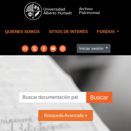
Skip to main content
QUIENES SOMOS
SITIOS DE INTERÉS
FONDOS
Iniciar sesión
Buscar
Búsqueda Avanzada »