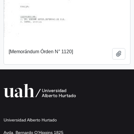
[Memorándum Órden N° 1120]
Añadi
Universidad Alberto Hurtado
Avda. Bernardo O’Higgins 1825