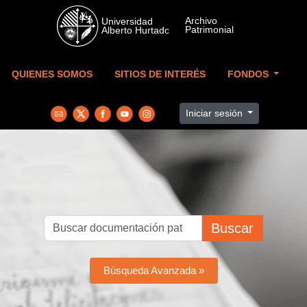
Skip to main content
QUIENES SOMOS
SITIOS DE INTERÉS
FONDOS
Iniciar sesión
Buscar
Búsqueda Avanzada »