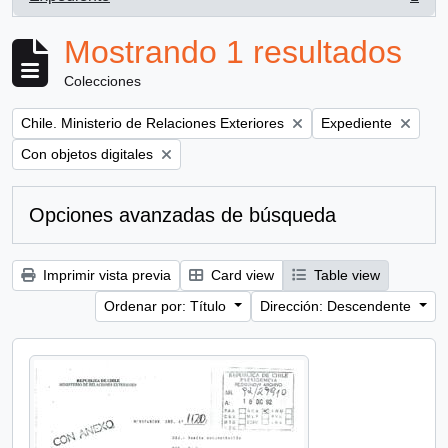
, 1 resultados
Mostrando 1 resultados
Colecciones
Remove filter:
Remove filter:
Chile. Ministerio de Relaciones Exteriores
Expediente
Remove filter:
Con objetos digitales
Opciones avanzadas de búsqueda
Imprimir vista previa
Card view
Table view
Ordenar por: Título
Dirección: Descendente