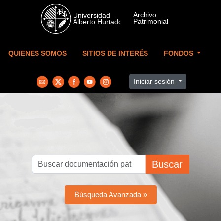
Skip to main content
QUIENES SOMOS
SITIOS DE INTERÉS
FONDOS
Iniciar sesión
Buscar
Búsqueda Avanzada »