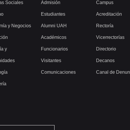
as Sociales
Admisión
Campus
ho
Estudiantes
Acreditación
mía y Negocios
Alumni UAH
Rectoría
ción
Académicos
Vicerrectorías
ía y
Funcionarios
Directorio
idades
Visitantes
Decanos
ogía
Comunicaciones
Canal de Denun
ería