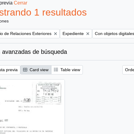
 previa
Cerrar
trando 1 resultados
iones
Remove filter:
Remove filter:
rio de Relaciones Exteriores
Expediente
Con objetos digitale
 avanzadas de búsqueda
sta previa
Card view
Table view
Orde