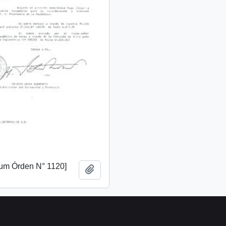
m Órden N° 1120]
Añadir al portapapeles