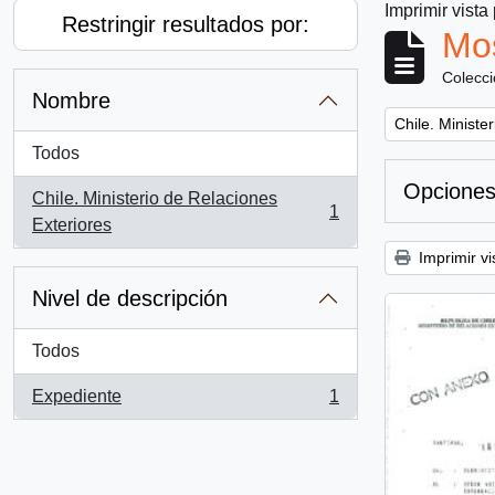
Imprimir vista
Restringir resultados por:
Mos
Colecc
Nombre
Remove filter:
Chile. Ministe
Todos
Opciones
Chile. Ministerio de Relaciones
1
, 1 resultados
Exteriores
Imprimir vi
Nivel de descripción
Todos
Expediente
1
, 1 resultados