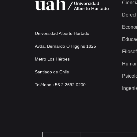
Cienci
Derec
Econo
Universidad Alberto Hurtado
Educa
Avda. Bernardo O’Higgins 1825
Filosof
Metro Los Héroes
Human
Santiago de Chile
Psicol
Teléfono +56 2 2692 0200
Ingeni