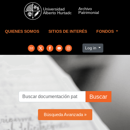
Skip to main content
QUIENES SOMOS
SITIOS DE INTERÉS
FONDOS
Log in
Buscar
Búsqueda Avanzada »