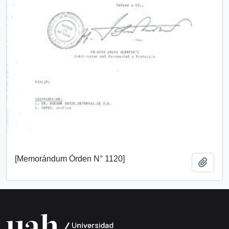
[Memorándum Órden N° 1120]
Añadi