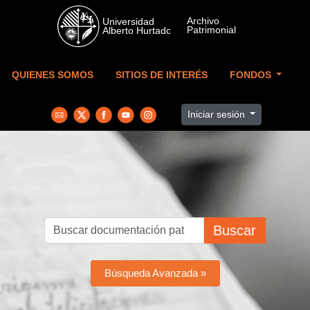
Skip to main content
QUIENES SOMOS
SITIOS DE INTERÉS
FONDOS
Iniciar sesión
Buscar
Búsqueda Avanzada »