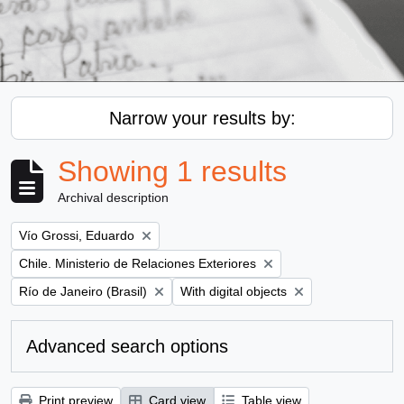
Narrow your results by:
Showing 1 results
Archival description
Remove filter:
Vío Grossi, Eduardo
Remove filter:
Chile. Ministerio de Relaciones Exteriores
Remove filter:
Remove filter:
Río de Janeiro (Brasil)
With digital objects
Advanced search options
Print preview
Card view
Table view