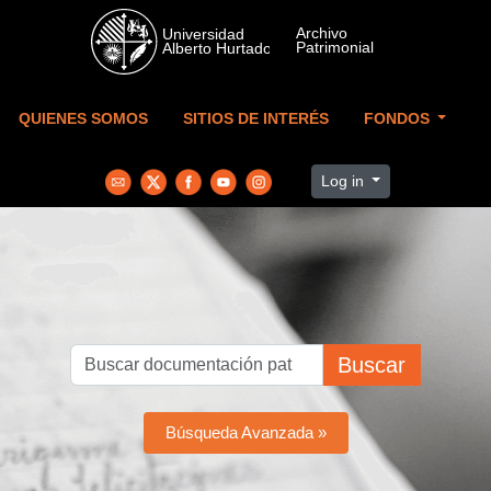
Skip to main content
QUIENES SOMOS
SITIOS DE INTERÉS
FONDOS
Log in
Buscar
Búsqueda Avanzada »