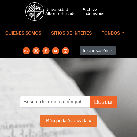
Skip to main content
QUIENES SOMOS
SITIOS DE INTERÉS
FONDOS
Iniciar sesión
Buscar
Búsqueda Avanzada »