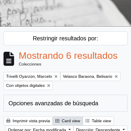
Restringir resultados por:
Mostrando 6 resultados
Colecciones
Remove filter:
Remove filter:
Trivelli Oyarzún, Marcelo
Velasco Baraona, Belisario
Remove filter:
Con objetos digitales
Opciones avanzadas de búsqueda
Imprimir vista previa
Card view
Table view
Ordenar por: Fecha modificada
Dirección: Descendente