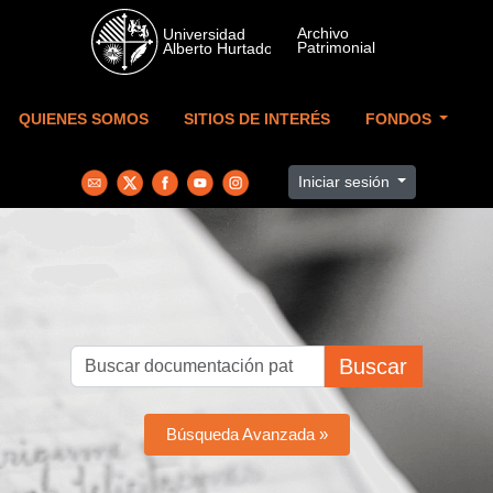
Skip to main content
QUIENES SOMOS
SITIOS DE INTERÉS
FONDOS
Iniciar sesión
Buscar
Búsqueda Avanzada »