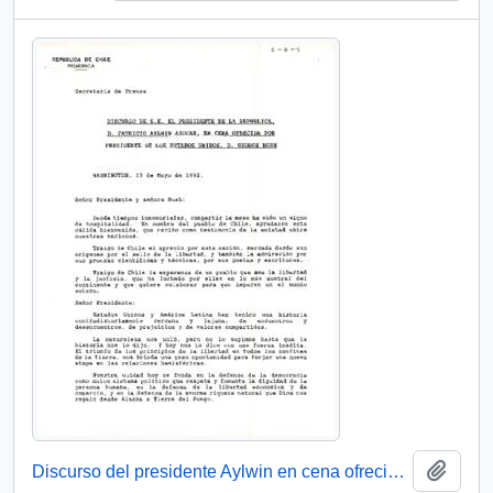
Añadi
Discurso del presidente Aylwin en cena ofrecida por el presidente de Estados Unidos, D. George Bush