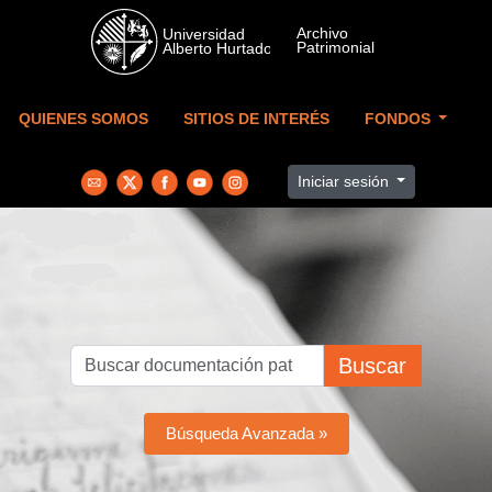
Skip to main content
QUIENES SOMOS
SITIOS DE INTERÉS
FONDOS
Iniciar sesión
Buscar
Búsqueda Avanzada »