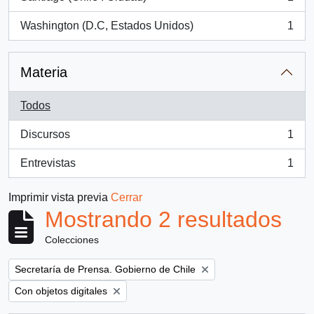
, 1 resultados
Washington (D.C, Estados Unidos)
1
, 1 resultados
Materia
Todos
Discursos
1
, 1 resultados
Entrevistas
1
, 1 resultados
Imprimir vista previa
Cerrar
Mostrando 2 resultados
Colecciones
Remove filter:
Secretaría de Prensa. Gobierno de Chile
Remove filter:
Con objetos digitales