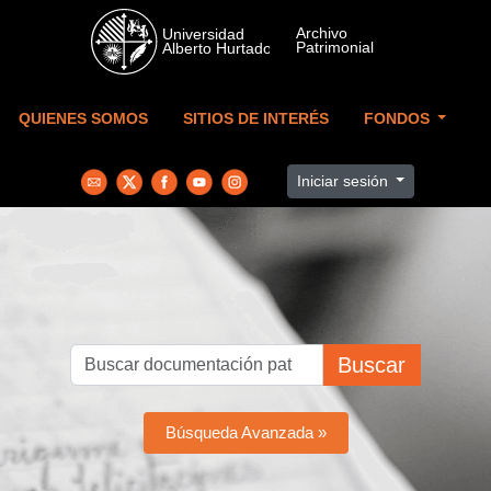
Skip to main content
QUIENES SOMOS
SITIOS DE INTERÉS
FONDOS
Iniciar sesión
Buscar
Búsqueda Avanzada »