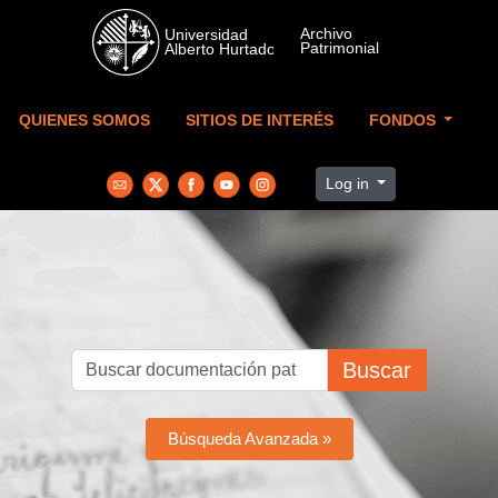
Skip to main content
QUIENES SOMOS
SITIOS DE INTERÉS
FONDOS
Log in
Buscar
Búsqueda Avanzada »