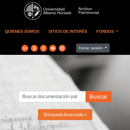
Skip to main content
QUIENES SOMOS
SITIOS DE INTERÉS
FONDOS
Iniciar sesión
Buscar
Búsqueda Avanzada »