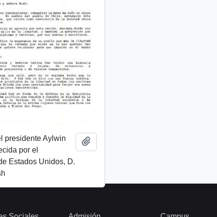
l presidente Aylwin
Añadir al portapapeles
ecida por el
de Estados Unidos, D.
sh
as Sociales
Admisión
Campus