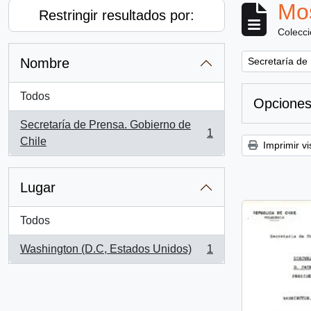
Mos
Restringir resultados por:
Colecc
Remove filter:
Nombre
Secretaría de
Todos
Opciones
Secretaría de Prensa. Gobierno de
1
, 1 resultados
Chile
Imprimir vi
Lugar
Todos
Washington (D.C, Estados Unidos)
1
, 1 resultados