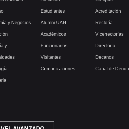
ho
Estudiantes
Acreditación
mía y Negocios
Alumni UAH
Rectoría
ción
Académicos
Vicerrectorías
ía y
Funcionarios
Directorio
idades
Visitantes
Decanos
ogía
Comunicaciones
Canal de Denun
ería