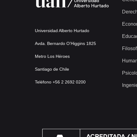
Derec
Econo
Universidad Alberto Hurtado
Educa
Avda. Bernardo O’Higgins 1825
Filosof
Metro Los Héroes
Human
Santiago de Chile
Psicol
Teléfono +56 2 2692 0200
Ingeni