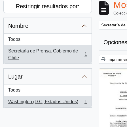
Mos
Restringir resultados por:
Colecc
Remove filter:
Nombre
Secretaría de
Todos
Opciones
Secretaría de Prensa. Gobierno de
1
, 1 resultados
Chile
Imprimir vi
Lugar
Todos
Washington (D.C, Estados Unidos)
1
, 1 resultados