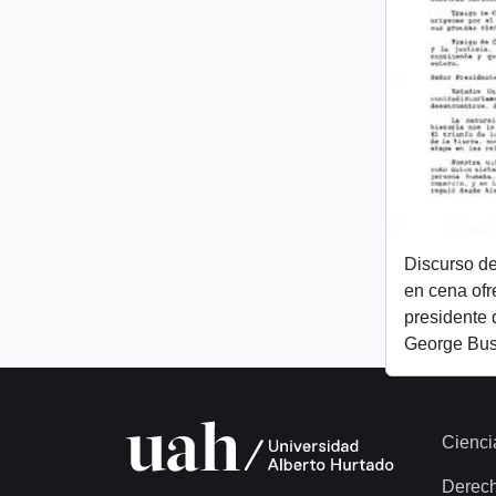
Discurso de
en cena ofr
presidente 
George Bu
Cienci
Derec