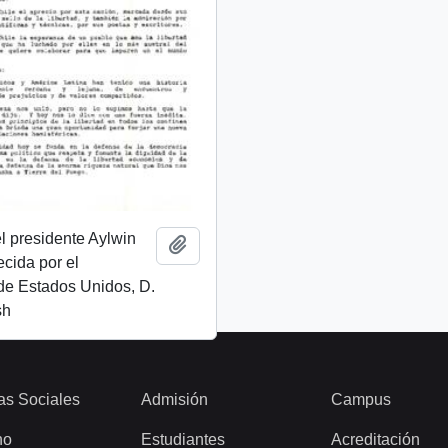
l presidente Aylwin
Añadir al portapapeles
ecida por el
de Estados Unidos, D.
sh
as Sociales
Admisión
Campus
ho
Estudiantes
Acreditación