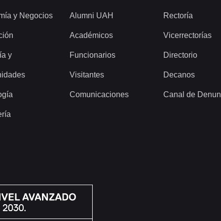
mía y Negocios
Alumni UAH
Rectoría
ción
Académicos
Vicerrectorías
ía y
Funcionarios
Directorio
idades
Visitantes
Decanos
ogía
Comunicaciones
Canal de Denun
ería