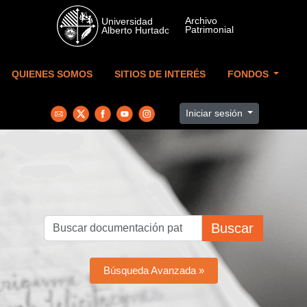
Skip to main content
QUIENES SOMOS
SITIOS DE INTERÉS
FONDOS
Iniciar sesión
Buscar
Búsqueda Avanzada »