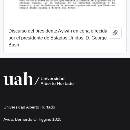
Discurso del presidente Aylwin en cena ofrecida
Añadi
por el presidente de Estados Unidos, D. George
Bush
Universidad Alberto Hurtado
Avda. Bernardo O’Higgins 1825