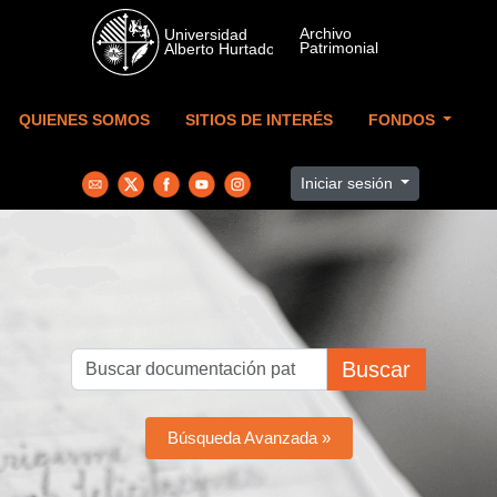
Skip to main content
QUIENES SOMOS
SITIOS DE INTERÉS
FONDOS
Iniciar sesión
Buscar
Búsqueda Avanzada »