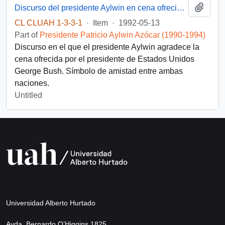
Add t
Discurso del presidente Aylwin en cena ofrecida por el presidente de Estados Unidos, D. George Bush
CL CLUAH 1-3-3-1
·
Item
·
1992-05-13
Part of
Presidente Patricio Aylwin Azócar (1990-1994)
Discurso en el que el presidente Aylwin agradece la
cena ofrecida por el presidente de Estados Unidos
George Bush. Símbolo de amistad entre ambas
naciones.
Untitled
Universidad Alberto Hurtado
Avda. Bernardo O’Higgins 1825