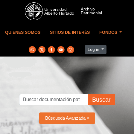
Skip to main content
QUIENES SOMOS
SITIOS DE INTERÉS
FONDOS
Log in
Buscar
Búsqueda Avanzada »