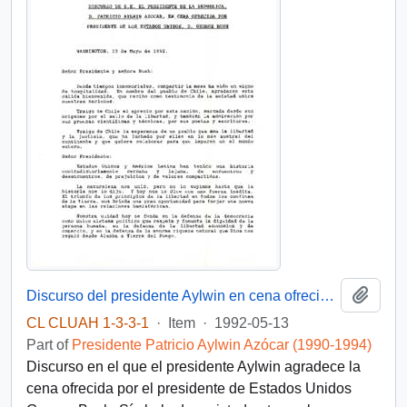
Add t
Discurso del presidente Aylwin en cena ofrecida por el presidente de Estados Unidos, D. George Bush
CL CLUAH 1-3-3-1
·
Item
·
1992-05-13
Part of
Presidente Patricio Aylwin Azócar (1990-1994)
Discurso en el que el presidente Aylwin agradece la
cena ofrecida por el presidente de Estados Unidos