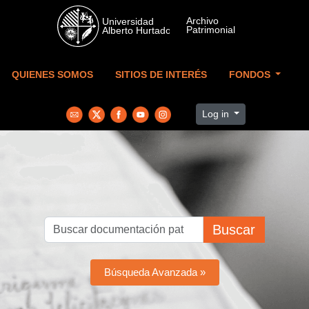
Skip to main content
QUIENES SOMOS
SITIOS DE INTERÉS
FONDOS
Log in
Buscar
Búsqueda Avanzada »