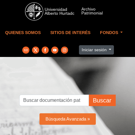
Skip to main content
QUIENES SOMOS
SITIOS DE INTERÉS
FONDOS
Iniciar sesión
Buscar
Búsqueda Avanzada »