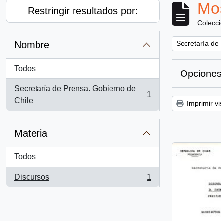
Mos
Restringir resultados por:
Colecc
Remove filter:
Nombre
Secretaría de
Todos
Opciones
Secretaría de Prensa. Gobierno de
1
, 1 resultados
Chile
Imprimir vi
Materia
Todos
Discursos
1
, 1 resultados