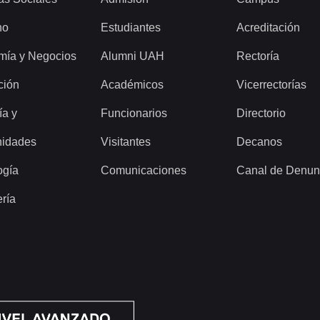
ho
Estudiantes
Acreditación
mía y Negocios
Alumni UAH
Rectoría
ción
Académicos
Vicerrectorías
ía y
Funcionarios
Directorio
idades
Visitantes
Decanos
ogía
Comunicaciones
Canal de Denun
ería