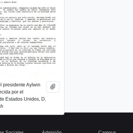
l presidente Aylwin
Añadir al portapapeles
ecida por el
de Estados Unidos, D.
sh
as Sociales
Admisión
Campus