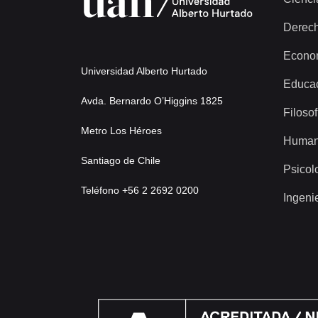
Derec
Econo
Universidad Alberto Hurtado
Educa
Avda. Bernardo O’Higgins 1825
Filosof
Metro Los Héroes
Human
Santiago de Chile
Psicol
Teléfono +56 2 2692 0200
Ingeni