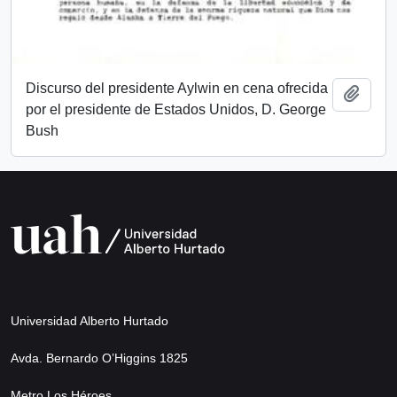
Discurso del presidente Aylwin en cena ofrecida
Add t
por el presidente de Estados Unidos, D. George
Bush
Universidad Alberto Hurtado
Avda. Bernardo O’Higgins 1825
Metro Los Héroes