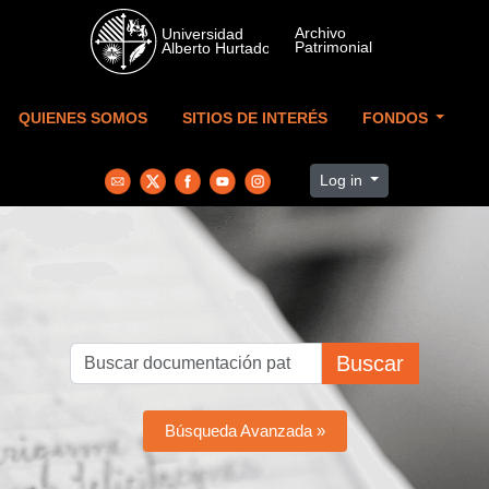
Skip to main content
QUIENES SOMOS
SITIOS DE INTERÉS
FONDOS
Log in
Buscar
Búsqueda Avanzada »