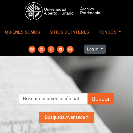
Skip to main content
QUIENES SOMOS
SITIOS DE INTERÉS
FONDOS
Log in
Buscar
Búsqueda Avanzada »