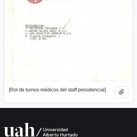
[Rol de turnos médicos del staff presidencial]
Add t