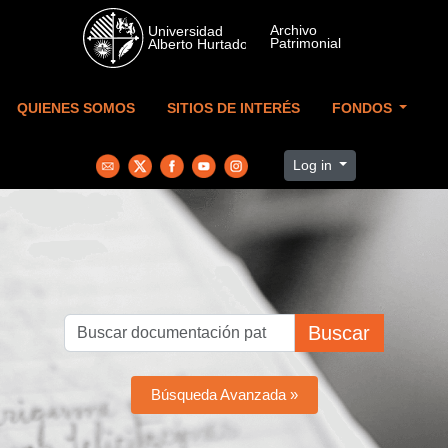
Skip to main content
QUIENES SOMOS
SITIOS DE INTERÉS
FONDOS
Log in
Buscar
Búsqueda Avanzada »