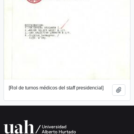
[Rol de turnos médicos del staff presidencial]
Add t