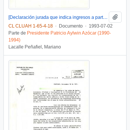
Añadi
[Declaración jurada que indica ingresos a parte de la remuneración percibida por la presidencia de la república]
CL CLUAH 1-65-4-18
·
Documento
·
1993-07-02
Parte de
Presidente Patricio Aylwin Azócar (1990-
1994)
Lacalle Peñafiel, Mariano