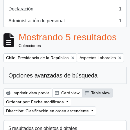
, 1 resultados
Declaración
1
, 1 resultados
Administración de personal
1
, 1 resultados
Mostrando 5 resultados
Colecciones
Remove filter:
Remove filter:
Chile. Presidencia de la República
Aspectos Laborales
Opciones avanzadas de búsqueda
Imprimir vista previa
Card view
Table view
Ordenar por: Fecha modificada
Dirección: Clasificación en orden ascendente
5 resultados con objetos digitales