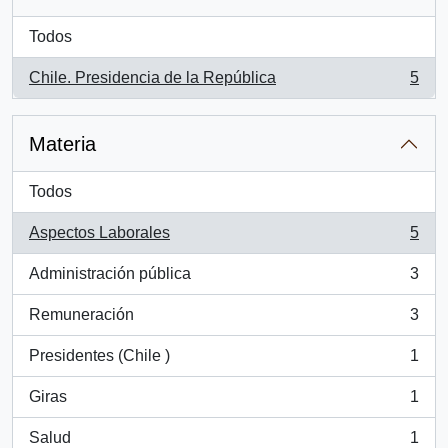
Todos
Chile. Presidencia de la República
5
, 5 resultados
Materia
Todos
Aspectos Laborales
5
, 5 resultados
Administración pública
3
, 3 resultados
Remuneración
3
, 3 resultados
Presidentes (Chile )
1
, 1 resultados
Giras
1
, 1 resultados
Salud
1