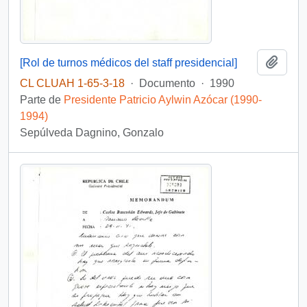
Añadi
[Rol de turnos médicos del staff presidencial]
CL CLUAH 1-65-3-18
·
Documento
·
1990
Parte de
Presidente Patricio Aylwin Azócar (1990-
1994)
Sepúlveda Dagnino, Gonzalo