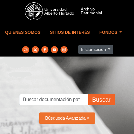
Skip to main content
QUIENES SOMOS
SITIOS DE INTERÉS
FONDOS
Iniciar sesión
Buscar
Búsqueda Avanzada »