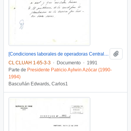
Añadi
[Condiciones laborales de operadoras Central de Llamados]
CL CLUAH 1-65-3-3
·
Documento
·
1991
Parte de
Presidente Patricio Aylwin Azócar (1990-
1994)
Bascuñán Edwards, Carlos1