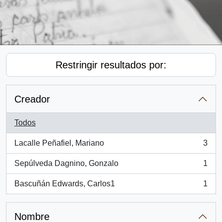
Restringir resultados por:
Creador
Todos
Lacalle Peñafiel, Mariano
3
, 3 resultados
Sepúlveda Dagnino, Gonzalo
1
, 1 resultados
Bascuñán Edwards, Carlos1
1
, 1 resultados
Nombre