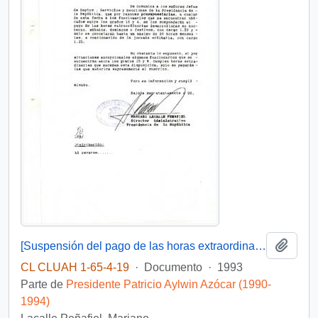
Añadi
[Suspensión del pago de las horas extraordinarias desarrolladas en nocturno, sábados, domingos o festivos grados 15 y 4]
CL CLUAH 1-65-4-19
·
Documento
·
1993
Parte de
Presidente Patricio Aylwin Azócar (1990-
1994)