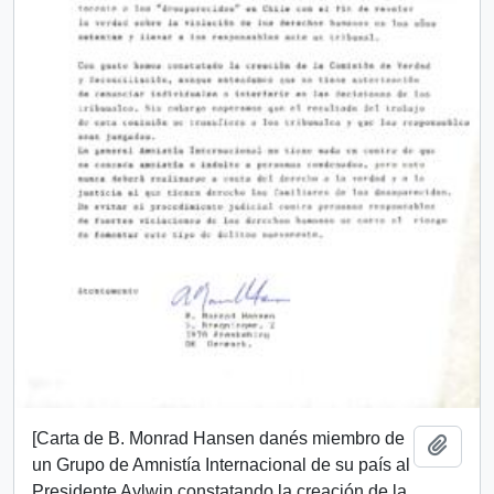
[Carta de B. Monrad Hansen danés miembro de
Añadi
un Grupo de Amnistía Internacional de su país al
Presidente Aylwin constatando la creación de la