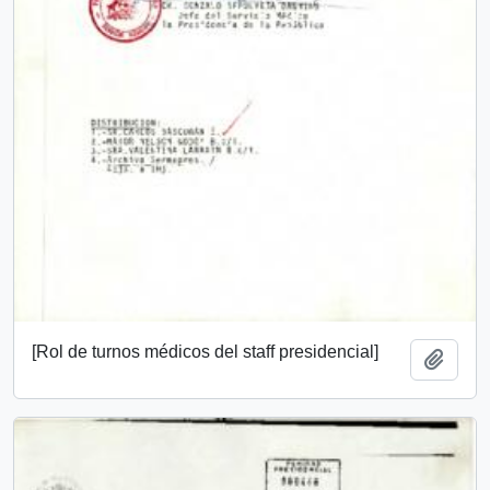
[Rol de turnos médicos del staff presidencial]
Añadi