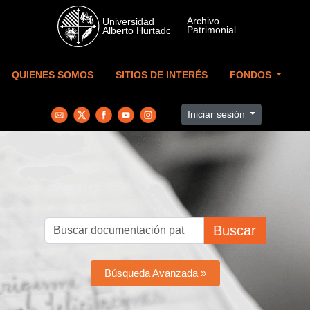
Skip to main content
QUIENES SOMOS
SITIOS DE INTERÉS
FONDOS
Iniciar sesión
Buscar
Búsqueda Avanzada »