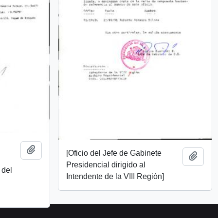
Añadir al portapapeles
[Oficio del Jefe de Gabinete
Añadi
Presidencial dirigido al
 del
Intendente de la VIII Región]