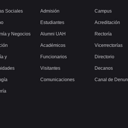
as Sociales
Admisión
Campus
ho
Estudiantes
Acreditación
mía y Negocios
Alumni UAH
Rectoría
ción
Académicos
Vicerrectorías
ía y
Funcionarios
Directorio
idades
Visitantes
Decanos
ogía
Comunicaciones
Canal de Denun
ería