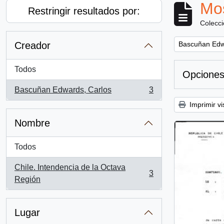
Mos
Restringir resultados por:
Colecc
Remove filter:
Creador
Bascuñan Edw
Todos
Opciones
Bascuñan Edwards, Carlos
3
, 3 resultados
Imprimir vi
Nombre
Todos
Chile. Intendencia de la Octava
3
, 3 resultados
Región
Lugar