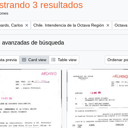
trando 3 resultados
iones
Remove filter:
Remove 
ards, Carlos
Chile. Intendencia de la Octava Región
Octava 
 avanzadas de búsqueda
sta previa
Card view
Table view
Ordenar por