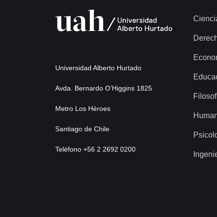
Cienci
Derec
Econo
Universidad Alberto Hurtado
Educa
Avda. Bernardo O’Higgins 1825
Filosof
Metro Los Héroes
Human
Santiago de Chile
Psicol
Teléfono +56 2 2692 0200
Ingeni