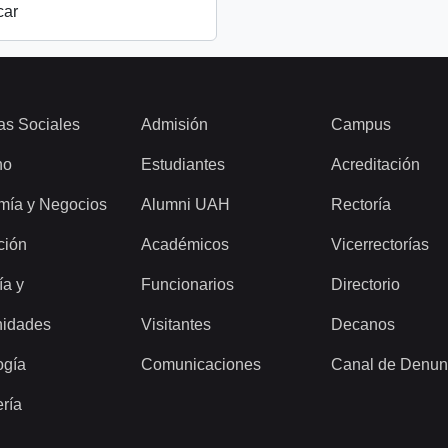
car
as Sociales
Admisión
Campus
ho
Estudiantes
Acreditación
mía y Negocios
Alumni UAH
Rectoría
ción
Académicos
Vicerrectorías
ía y
Funcionarios
Directorio
idades
Visitantes
Decanos
ogía
Comunicaciones
Canal de Denun
ería