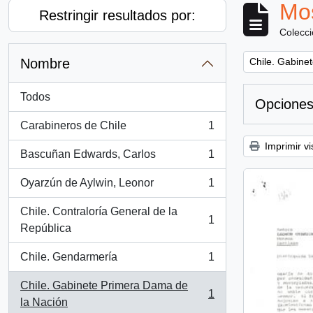
Mos
Restringir resultados por:
Colecc
Remove filter:
Nombre
Chile. Gabine
Todos
Opciones
Carabineros de Chile
1
, 1 resultados
Imprimir vi
Bascuñan Edwards, Carlos
1
, 1 resultados
Oyarzún de Aylwin, Leonor
1
, 1 resultados
Chile. Contraloría General de la
1
, 1 resultados
República
Chile. Gendarmería
1
, 1 resultados
Chile. Gabinete Primera Dama de
1
, 1 resultados
la Nación