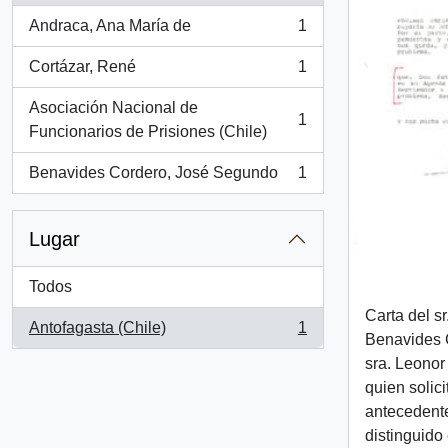
Andraca, Ana María de
1
, 1 resultados
Cortázar, René
1
, 1 resultados
Asociación Nacional de
1
, 1 resultados
Funcionarios de Prisiones (Chile)
Benavides Cordero, José Segundo
1
, 1 resultados
Lugar
Todos
Carta del s
Antofagasta (Chile)
1
, 1 resultados
Benavides C
sra. Leonor
quien solic
antecedente
distinguido