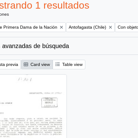
trando 1 resultados
iones
Remove filter:
Remove fil
te Primera Dama de la Nación
Antofagasta (Chile)
Con objeto
 avanzadas de búsqueda
sta previa
Card view
Table view