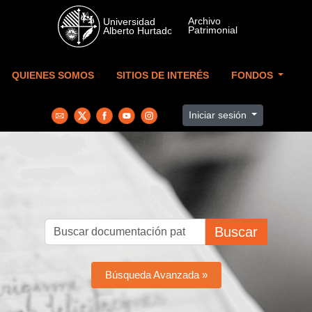
Skip to main content
QUIENES SOMOS
SITIOS DE INTERÉS
FONDOS
Iniciar sesión
Buscar
Búsqueda Avanzada »