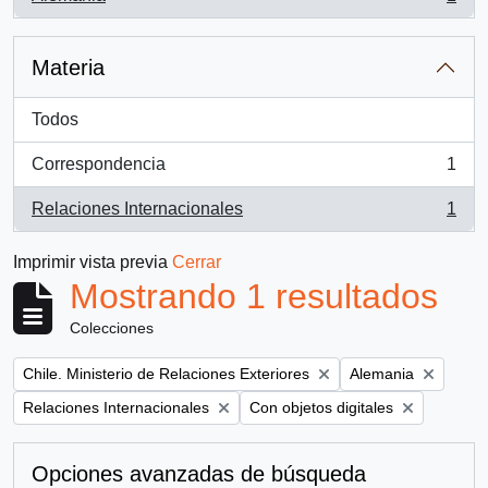
, 1 resultados
Materia
Todos
Correspondencia
1
, 1 resultados
Relaciones Internacionales
1
, 1 resultados
Imprimir vista previa
Cerrar
Mostrando 1 resultados
Colecciones
Remove filter:
Remove filter:
Chile. Ministerio de Relaciones Exteriores
Alemania
Remove filter:
Remove filter:
Relaciones Internacionales
Con objetos digitales
Opciones avanzadas de búsqueda