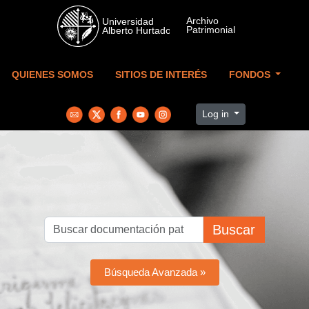
Skip to main content
QUIENES SOMOS
SITIOS DE INTERÉS
FONDOS
Log in
Buscar
Búsqueda Avanzada »