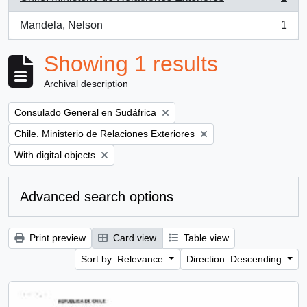
, 1 results
Mandela, Nelson
1
, 1 results
Showing 1 results
Archival description
Remove filter:
Consulado General en Sudáfrica
Remove filter:
Chile. Ministerio de Relaciones Exteriores
Remove filter:
With digital objects
Advanced search options
Print preview
Card view
Table view
Sort by: Relevance
Direction: Descending