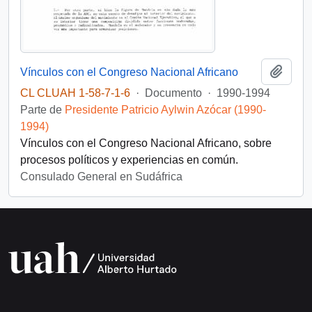
Añadi
Vínculos con el Congreso Nacional Africano
CL CLUAH 1-58-7-1-6
·
Documento
·
1990-1994
Parte de
Presidente Patricio Aylwin Azócar (1990-
1994)
Vínculos con el Congreso Nacional Africano, sobre
procesos políticos y experiencias en común.
Consulado General en Sudáfrica