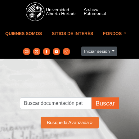
Skip to main content
QUIENES SOMOS
SITIOS DE INTERÉS
FONDOS
Iniciar sesión
Buscar
Búsqueda Avanzada »