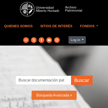
Skip to main content
QUIENES SOMOS
SITIOS DE INTERÉS
FONDOS
Log in
Buscar
Búsqueda Avanzada »