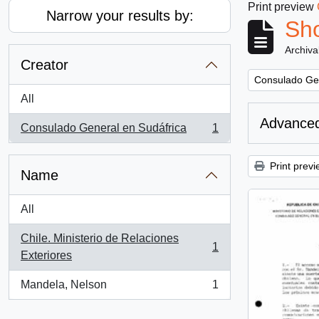
Print preview
Narrow your results by:
Sho
Archiva
Creator
Remove filter:
Consulado Gen
All
Advanced
Consulado General en Sudáfrica
1
, 1 results
Print previ
Name
All
Chile. Ministerio de Relaciones
1
, 1 results
Exteriores
Mandela, Nelson
1
, 1 results