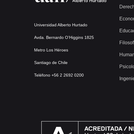
Derec
Econo
Universidad Alberto Hurtado
Educa
Avda. Bernardo O’Higgins 1825
Filosof
Metro Los Héroes
Human
Santiago de Chile
Psicol
Teléfono +56 2 2692 0200
Ingeni