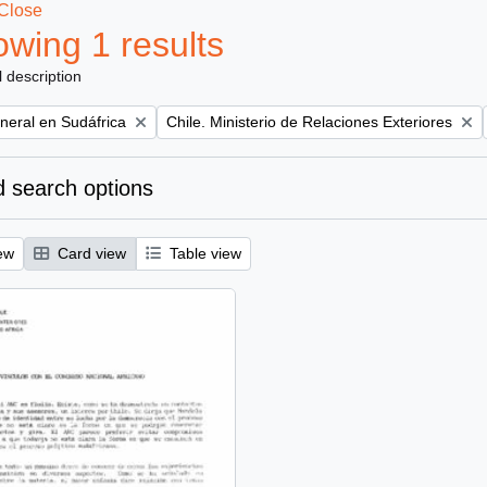
Close
wing 1 results
l description
Remove filter:
eral en Sudáfrica
Chile. Ministerio de Relaciones Exteriores
 search options
ew
Card view
Table view