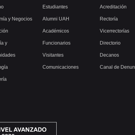
ho
Estudiantes
Acreditación
mía y Negocios
Alumni UAH
Rectoría
ción
Académicos
Vicerrectorías
ía y
Funcionarios
Directorio
idades
Visitantes
Decanos
ogía
Comunicaciones
Canal de Denun
ería