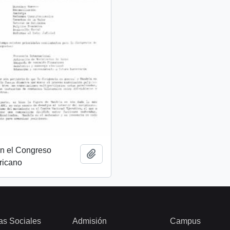
on el Congreso
Add to clipboard
ricano
as Sociales
Admisión
Campus