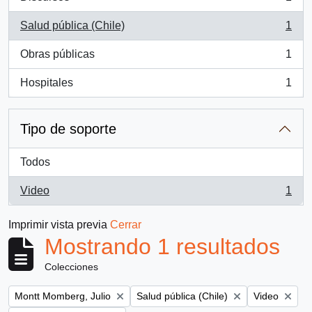
, 1 resultados
Salud pública (Chile)
1
, 1 resultados
Obras públicas
1
, 1 resultados
Hospitales
1
, 1 resultados
Tipo de soporte
Todos
Video
1
, 1 resultados
Imprimir vista previa
Cerrar
Mostrando 1 resultados
Colecciones
Remove filter:
Remove filter:
Remove filter
Montt Momberg, Julio
Salud pública (Chile)
Video