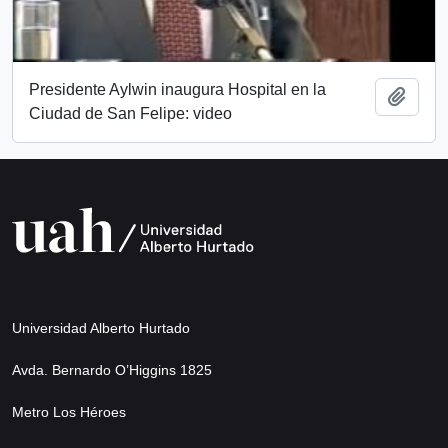
Presidente Aylwin inaugura Hospital en la
Añadi
Ciudad de San Felipe: video
Universidad Alberto Hurtado
Avda. Bernardo O’Higgins 1825
Metro Los Héroes