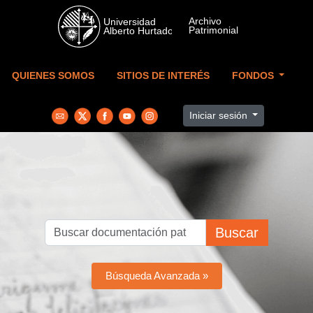
Skip to main content
QUIENES SOMOS
SITIOS DE INTERÉS
FONDOS
Iniciar sesión
Buscar
Búsqueda Avanzada »