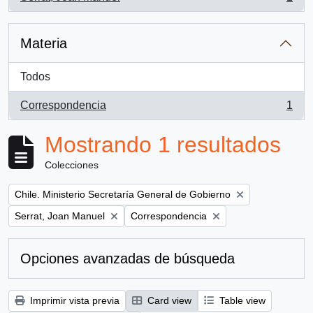
, 1 resultados
Materia
Todos
Correspondencia
1
, 1 resultados
Mostrando 1 resultados
Colecciones
Remove filter:
Chile. Ministerio Secretaría General de Gobierno
Remove filter:
Remove filter:
Serrat, Joan Manuel
Correspondencia
Opciones avanzadas de búsqueda
Imprimir vista previa
Card view
Table view