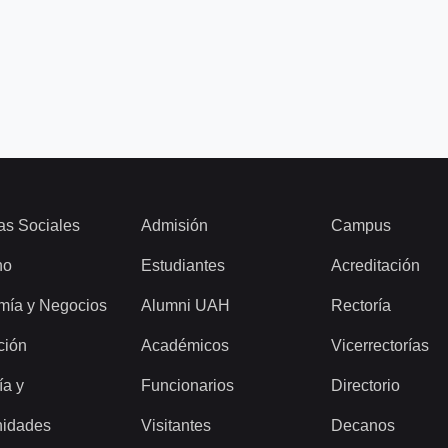
as Sociales
Admisión
Campus
ho
Estudiantes
Acreditación
mía y Negocios
Alumni UAH
Rectoría
ción
Académicos
Vicerrectorías
ía y
Funcionarios
Directorio
idades
Visitantes
Decanos