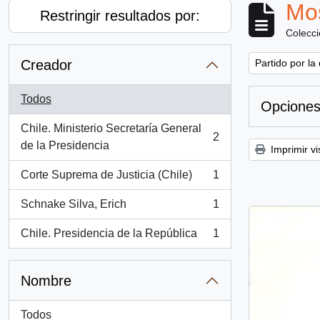
Mos
Restringir resultados por:
Colecc
Remove filter:
Creador
Partido por la
Todos
Opciones
Chile. Ministerio Secretaría General
2
, 2 resultados
de la Presidencia
Imprimir vi
Corte Suprema de Justicia (Chile)
1
, 1 resultados
Schnake Silva, Erich
1
, 1 resultados
Chile. Presidencia de la República
1
, 1 resultados
Nombre
Todos