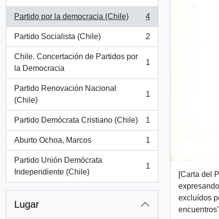
Partido por la democracia (Chile)
4
, 4 resultados
Partido Socialista (Chile)
2
, 2 resultados
Chile. Concertación de Partidos por
1
, 1 resultados
la Democracia
Partido Renovación Nacional
1
, 1 resultados
(Chile)
Partido Demócrata Cristiano (Chile)
1
, 1 resultados
Aburto Ochoa, Marcos
1
, 1 resultados
Partido Unión Demócrata
1
, 1 resultados
Independiente (Chile)
[Carta del 
expresando 
excluídos p
Lugar
encuentros"