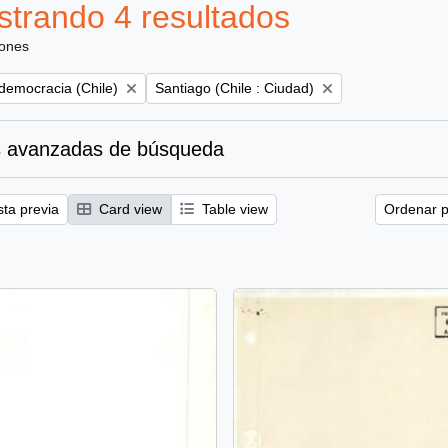
trando 4 resultados
iones
Remove filter:
 democracia (Chile)
Santiago (Chile : Ciudad)
 avanzadas de búsqueda
sta previa
Card view
Table view
Ordenar p