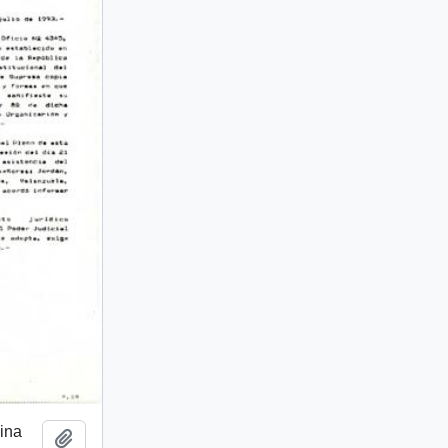
mina
Añadir al portapapeles