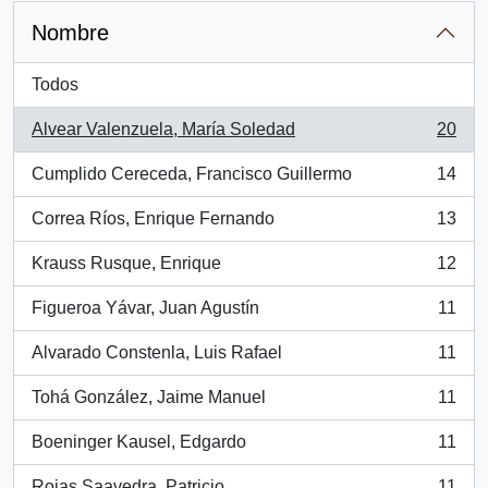
Nombre
Todos
Alvear Valenzuela, María Soledad
20
, 20 resultados
Cumplido Cereceda, Francisco Guillermo
14
, 14 resultados
Correa Ríos, Enrique Fernando
13
, 13 resultados
Krauss Rusque, Enrique
12
, 12 resultados
Figueroa Yávar, Juan Agustín
11
, 11 resultados
Alvarado Constenla, Luis Rafael
11
, 11 resultados
Tohá González, Jaime Manuel
11
, 11 resultados
Boeninger Kausel, Edgardo
11
, 11 resultados
Rojas Saavedra, Patricio
11