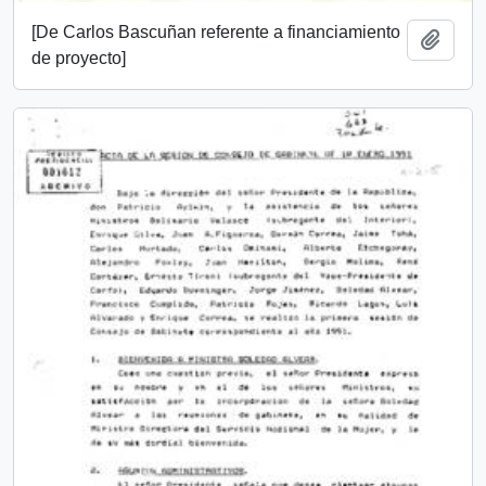
[De Carlos Bascuñan referente a financiamiento
Añadi
de proyecto]