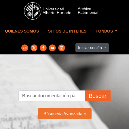
Skip to main content
QUIENES SOMOS
SITIOS DE INTERÉS
FONDOS
Iniciar sesión
Buscar
Búsqueda Avanzada »