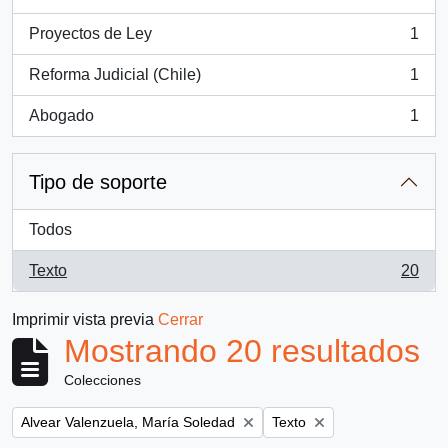
, 1 resultados
Proyectos de Ley
1
, 1 resultados
Reforma Judicial (Chile)
1
, 1 resultados
Abogado
1
, 1 resultados
Tipo de soporte
Todos
Texto
20
, 20 resultados
Imprimir vista previa
Cerrar
Mostrando 20 resultados
Colecciones
Remove filter:
Remove filter:
Alvear Valenzuela, María Soledad
Texto