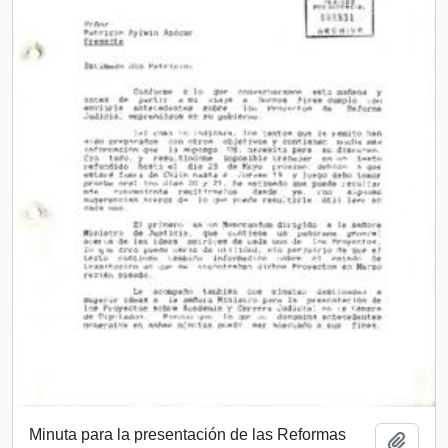
Minuta para la presentación de las Reformas
Añadi