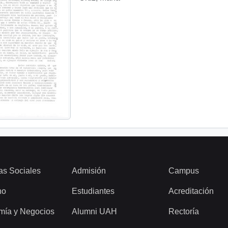
as Sociales
Admisión
Campus
ho
Estudiantes
Acreditación
mía y Negocios
Alumni UAH
Rectoría