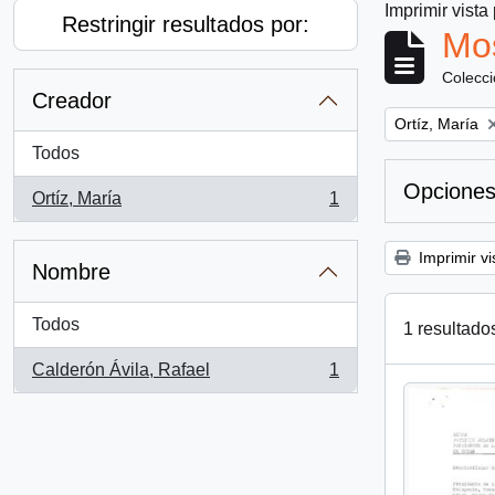
Imprimir vista
Restringir resultados por:
Mos
Colecc
Creador
Remove filter:
Ortíz, María
Todos
Opciones
Ortíz, María
1
, 1 resultados
Imprimir vi
Nombre
Todos
1 resultado
Calderón Ávila, Rafael
1
, 1 resultados