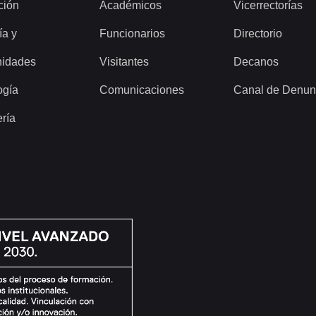
ción
Académicos
Vicerrectorías
ía y
Funcionarios
Directorio
idades
Visitantes
Decanos
ogía
Comunicaciones
Canal de Denun
ería