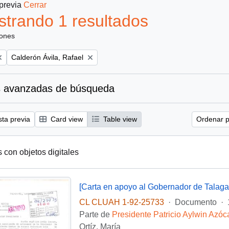
 previa
Cerrar
trando 1 resultados
iones
Remove filter:
Calderón Ávila, Rafael
 avanzadas de búsqueda
sta previa
Card view
Table view
Ordenar p
s con objetos digitales
[Carta en apoyo al Gobernador de Talaga
CL CLUAH 1-92-25733
·
Documento
·
Parte de
Presidente Patricio Aylwin Azóc
Ortíz, María