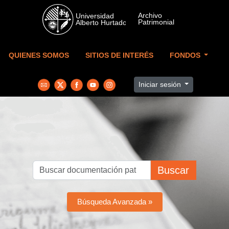
Skip to main content
QUIENES SOMOS
SITIOS DE INTERÉS
FONDOS
Iniciar sesión
Buscar
Búsqueda Avanzada »