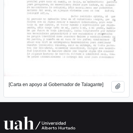
[Carta en apoyo al Gobernador de Talagante]
Añadi