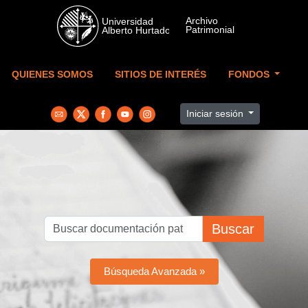
Skip to main content
QUIENES SOMOS
SITIOS DE INTERÉS
FONDOS
Iniciar sesión
Buscar
Búsqueda Avanzada »