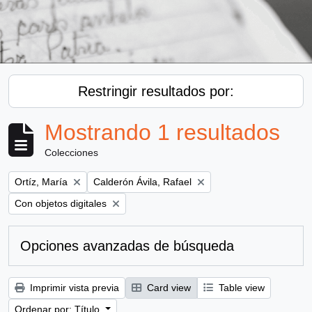
Restringir resultados por:
Mostrando 1 resultados
Colecciones
Remove filter:
Remove filter:
Ortíz, María
Calderón Ávila, Rafael
Remove filter:
Con objetos digitales
Opciones avanzadas de búsqueda
Imprimir vista previa
Card view
Table view
Ordenar por: Título