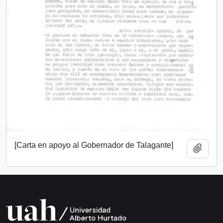
[Carta en apoyo al Gobernador de Talagante]
Añadi