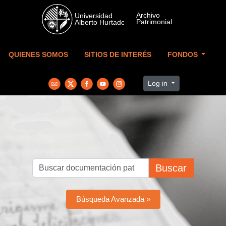
Skip to main content
QUIENES SOMOS
SITIOS DE INTERÉS
FONDOS
Log in
Buscar
Búsqueda Avanzada »