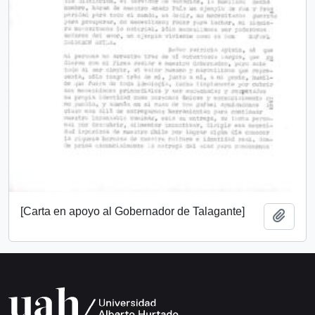
[Carta en apoyo al Gobernador de Talagante]
Add t