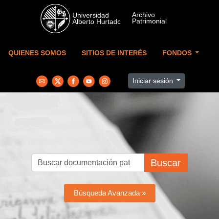
Skip to main content
QUIENES SOMOS
SITIOS DE INTERÉS
FONDOS
Iniciar sesión
Buscar
Búsqueda Avanzada »