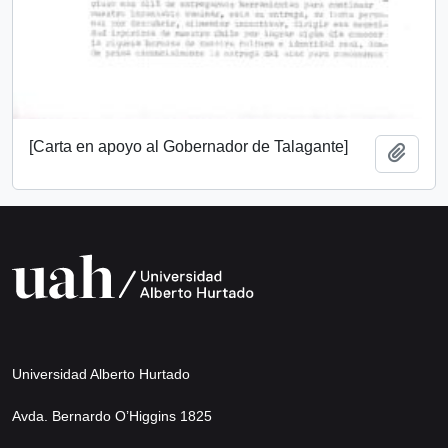
[Carta en apoyo al Gobernador de Talagante]
Añadi
Universidad Alberto Hurtado
Avda. Bernardo O’Higgins 1825