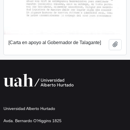
[Carta en apoyo al Gobernador de Talagante]
Add t
Universidad Alberto Hurtado
Avda. Bernardo O’Higgins 1825