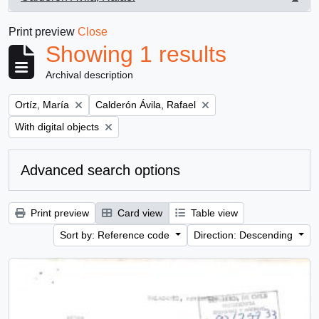
, 1 results
Print preview
Close
Showing 1 results
Archival description
Remove filter:
Remove filter:
Ortíz, María
Calderón Ávila, Rafael
Remove filter:
With digital objects
Advanced search options
Print preview
Card view
Table view
Sort by: Reference code
Direction: Descending