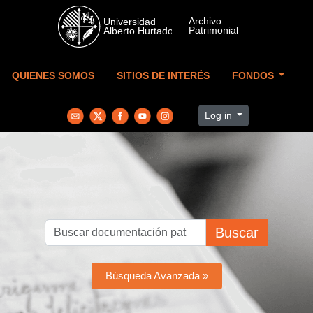
Skip to main content
QUIENES SOMOS
SITIOS DE INTERÉS
FONDOS
Log in
Buscar
Búsqueda Avanzada »