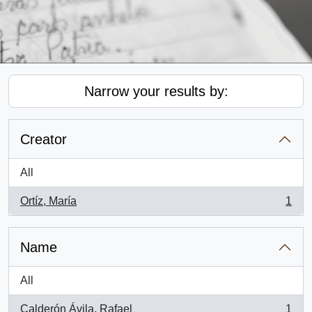
Narrow your results by:
Creator
All
Ortíz, María
1
, 1 results
Name
All
Calderón Ávila, Rafael
1