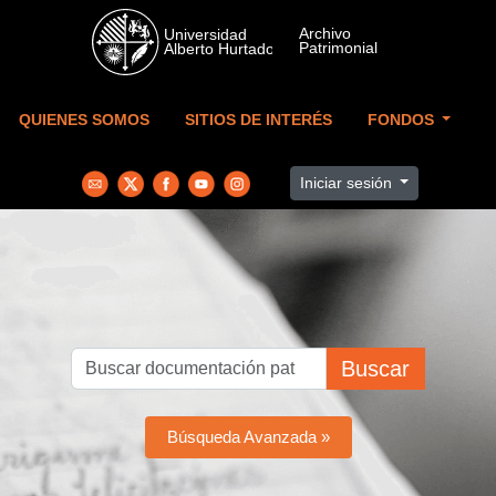
Skip to main content
QUIENES SOMOS
SITIOS DE INTERÉS
FONDOS
Iniciar sesión
Buscar
Búsqueda Avanzada »