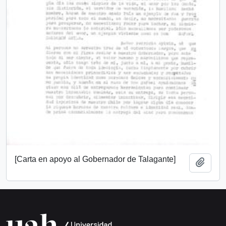
[Carta en apoyo al Gobernador de Talagante]
Añadi