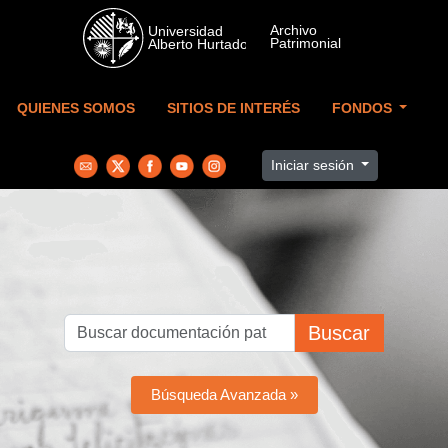
Skip to main content
QUIENES SOMOS
SITIOS DE INTERÉS
FONDOS
Iniciar sesión
Buscar
Búsqueda Avanzada »