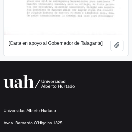
[Carta en apoyo al Gobernador de Talagante]
Añadi
Universidad Alberto Hurtado
Avda. Bernardo O’Higgins 1825