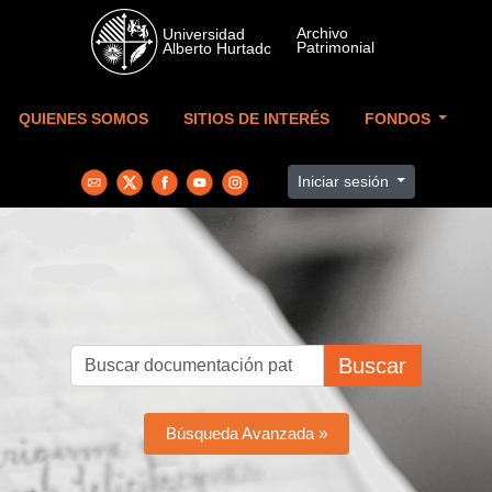
Skip to main content
QUIENES SOMOS
SITIOS DE INTERÉS
FONDOS
Iniciar sesión
Buscar
Búsqueda Avanzada »