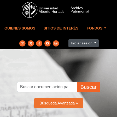
Skip to main content
QUIENES SOMOS
SITIOS DE INTERÉS
FONDOS
Iniciar sesión
Buscar
Búsqueda Avanzada »