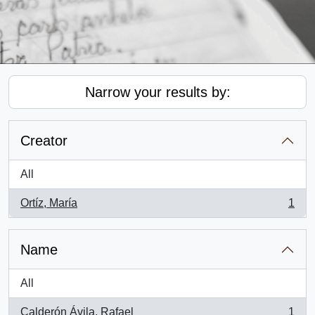
Narrow your results by:
Creator
All
Ortíz, María
1
, 1 results
Name
All
Calderón Ávila, Rafael
1