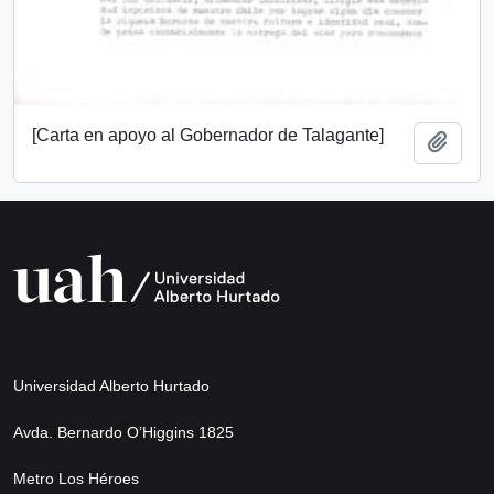
[Carta en apoyo al Gobernador de Talagante]
Add t
Universidad Alberto Hurtado
Avda. Bernardo O’Higgins 1825
Metro Los Héroes