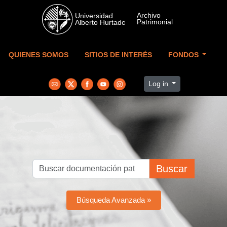
Skip to main content
QUIENES SOMOS
SITIOS DE INTERÉS
FONDOS
Log in
Buscar
Búsqueda Avanzada »