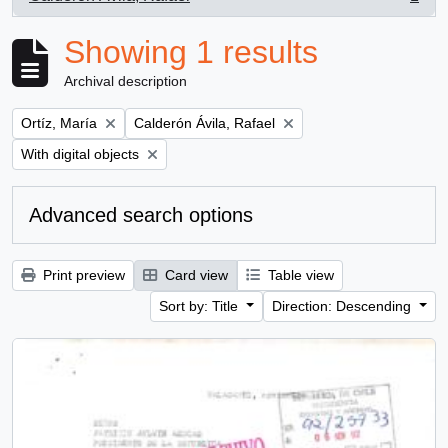
, 1 results
Showing 1 results
Archival description
Remove filter:
Remove filter:
Ortíz, María
Calderón Ávila, Rafael
Remove filter:
With digital objects
Advanced search options
Print preview
Card view
Table view
Sort by: Title
Direction: Descending