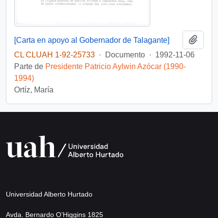
Añadi
[Carta en apoyo al Gobernador de Talagante]
CL CLUAH 1-92-25733
·
Documento
·
1992-11-06
Parte de
Presidente Patricio Aylwin Azócar (1990-
1994)
Ortíz, María
Universidad Alberto Hurtado
Avda. Bernardo O’Higgins 1825