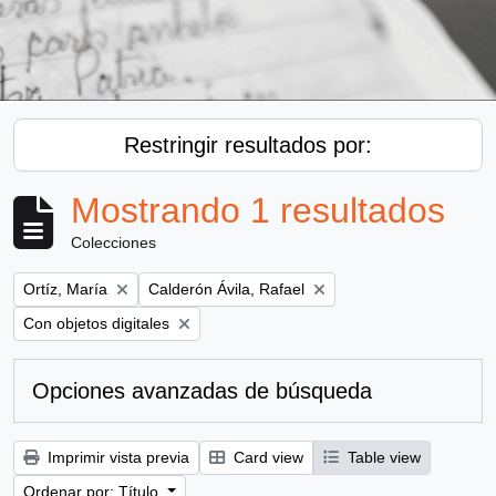
Restringir resultados por:
Mostrando 1 resultados
Colecciones
Remove filter:
Remove filter:
Ortíz, María
Calderón Ávila, Rafael
Remove filter:
Con objetos digitales
Opciones avanzadas de búsqueda
Imprimir vista previa
Card view
Table view
Ordenar por: Título