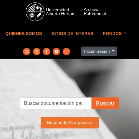
Skip to main content
QUIENES SOMOS
SITIOS DE INTERÉS
FONDOS
Iniciar sesión
Buscar
Búsqueda Avanzada »